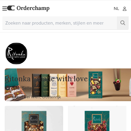
NL
Ritonka ...made with love
Star Seller
Gerasdorf Bei Wien, Oostenrijk