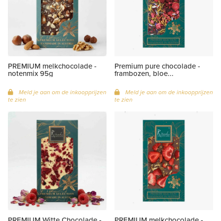
PREMIUM melkchocolade -
Premium pure chocolade -
notenmix 95g
frambozen, bloe...
Meld je aan om de inkoopprijzen
Meld je aan om de inkoopprijzen
te zien
te zien
PREMIUM Witte Chocolade -
PREMIUM melkchocolade -