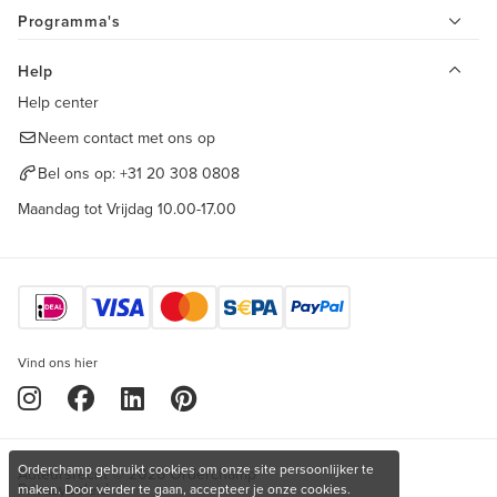
Programma's
Help
Help center
Neem contact met ons op
Bel ons op:
+31 20 308 0808
Maandag tot Vrijdag 10.00-17.00
Vind ons hier
Orderchamp gebruikt cookies om onze site persoonlijker te
Auteursrecht © 2026 Orderchamp
Privacybeleid
maken. Door verder te gaan, accepteer je onze cookies.