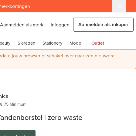
 merkkortingen
Aanmelden als inkoper
Aanmelden als merk
Inloggen
eauty
Sieraden
Stationery
Mode
Outlet
Update jouw browser of schakel over naar een nieuwere
ics
€ 75 Minimum
ndenborstel | zero waste