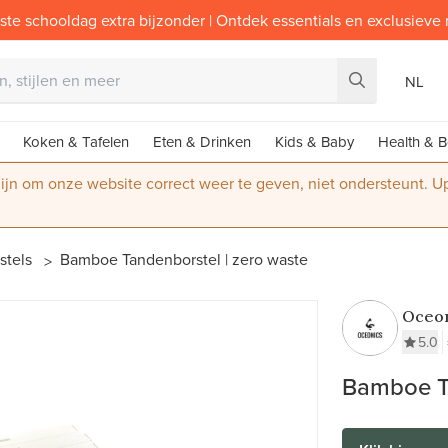
ste schooldag extra bijzonder | Ontdek essentials en exclusieve
NL
Koken & Tafelen
Eten & Drinken
Kids & Baby
Health & B
 zijn om onze website correct weer te geven, niet ondersteunt. 
stels
Bamboe Tandenborstel | zero waste
Oceon
5.0
Bamboe Ta