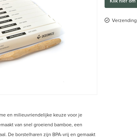
Klik hier om 
Verzending 
e en milieuvriendelijke keuze voor je
emaakt van snel groeiend bamboe, een
aal. De borstelharen zijn BPA-vrij en gemaakt