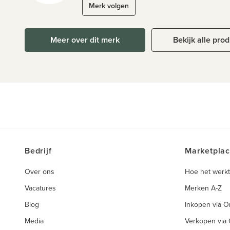
Merk volgen
Meer over dit merk
Bekijk alle pro
Bedrijf
Marketpla
Over ons
Hoe het werkt
Vacatures
Merken A-Z
Blog
Inkopen via 
Media
Verkopen via