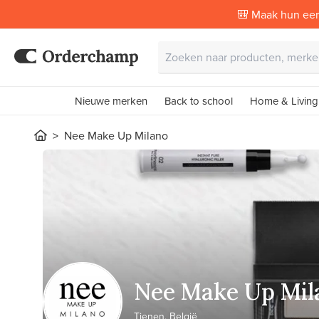
🎒 Maak hun eer
Nieuwe merken
Back to school
Home & Living
Nee Make Up Milano
Nee Make Up Mil
Tienen, België