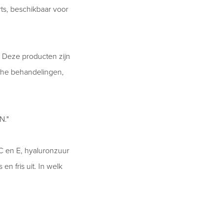
rts, beschikbaar voor
. Deze producten zijn
sche behandelingen,
N."
 C en E, hyaluronzuur
n fris uit. In welk