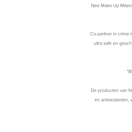
Nee Make Up Milano i
Co-partner in crime 
ultra safe en gesc
"B
De producten van Nee
en antioxidanten, 