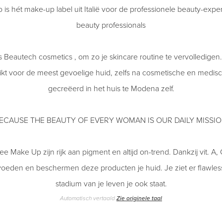
s hét make-up label uit Italië voor de professionele beauty-expe
beauty professionals
is Beautech cosmetics , om zo je skincare routine te vervolledigen
hikt voor de meest gevoelige huid, zelfs na cosmetische en medi
gecreëerd in het huis te Modena zelf.
ECAUSE THE BEAUTY OF EVERY WOMAN IS OUR DAILY MISSIO
 Make Up zijn rijk aan pigment en altijd on-trend. Dankzij vit. A,
voeden en beschermen deze producten je huid. Je ziet er flawless e
stadium van je leven je ook staat.
Automatisch vertaald
Zie originele taal