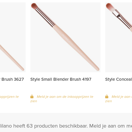
w Brush 3627
Style Small Blender Brush 4197
Style Conceal
opprijzen te
Meld je aan om de inkoopprijzen te
Meld je aan 
zien
zien
ano heeft 63 producten beschikbaar. Meld je aan om me