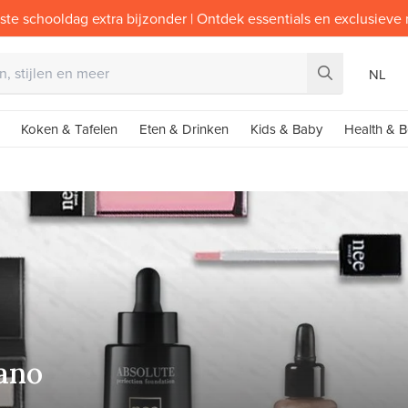
ste schooldag extra bijzonder | Ontdek essentials en exclusieve
NL
Koken & Tafelen
Eten & Drinken
Kids & Baby
Health & B
ano