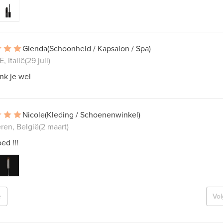
Glenda
(Schoonheid / Kapsalon / Spa)
 Italië
(29 juli)
nk je wel
Nicole
(Kleding / Schoenenwinkel)
ren, België
(2 maart)
ed !!!
e
Vo