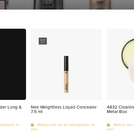
der Long &
Nee Weightless Liquid Concealer
4832 Cleanin
7.5 ml
Metal Box
opprijzen te
Meld je aan om de inkoopprijzen te
Meld je aan 
zien
zien