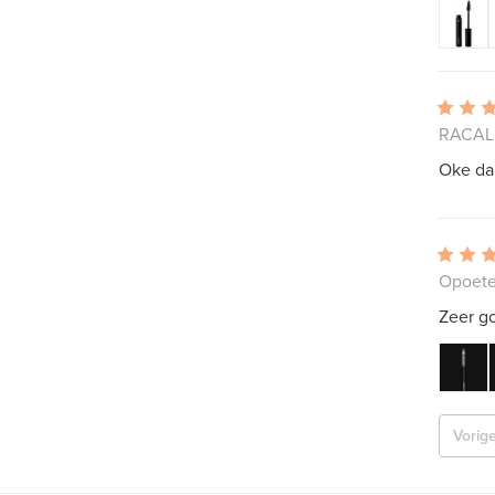
RACALE,
Oke da
Opoete
Zeer go
Vorig