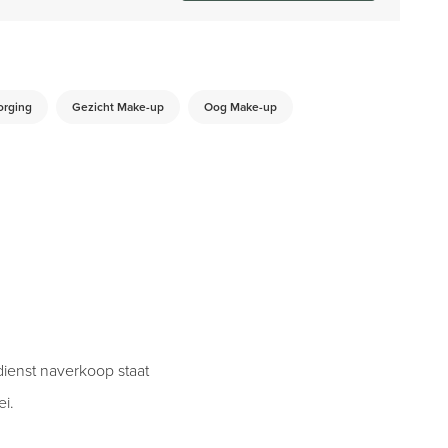
orging
Gezicht Make-up
Oog Make-up
ienst naverkoop staat
ei.