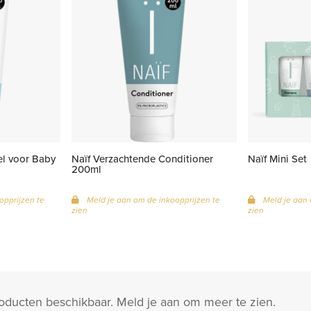
el voor Baby
Naïf Verzachtende Conditioner
Naïf Mini Set
200ml
opprijzen te
Meld je aan om de inkoopprijzen te
Meld je aan 
zien
zien
roducten beschikbaar. Meld je aan om meer te zien.