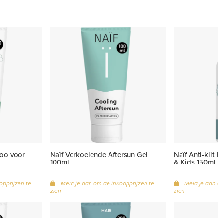
oo voor
Naïf Verkoelende Aftersun Gel
Naïf Anti-kli
100ml
& Kids 150ml
opprijzen te
Meld je aan om de inkoopprijzen te
Meld je aan 
zien
zien