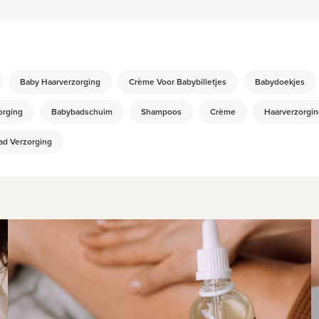
Baby Haarverzorging
Crème Voor Babybilletjes
Babydoekjes
orging
Babybadschuim
Shampoos
Crème
Haarverzorgin
ad Verzorging