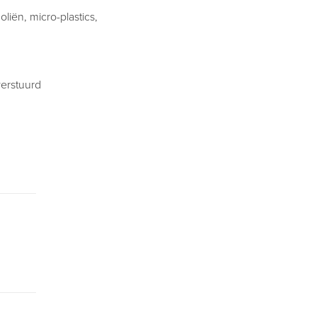
liën, micro-plastics,
verstuurd