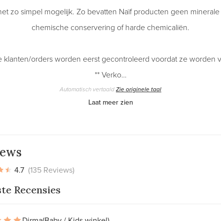
et zo simpel mogelijk. Zo bevatten Naïf producten geen minerale o
chemische conservering of harde chemicaliën.
 klanten/orders worden eerst gecontroleerd voordat ze worden 
** Verko…
Automatisch vertaald
Zie originele taal
Laat meer zien
iews
4.7
(135 Reviews)
ste Recensies
Dirma
(Baby / Kids winkel)