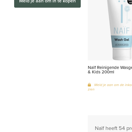
Meld je aan om in te kopen
Naïf Reinigende Wasg
& Kids 200ml
Meld je aan om de inko
zien
Naïf heeft 54 p