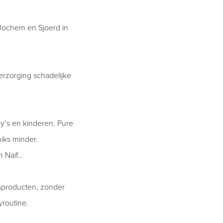
 Jochem en Sjoerd in
erzorging schadelijke
’s en kinderen. Pure
niks minder.
n Naïf…
gsproducten, zonder
yroutine.