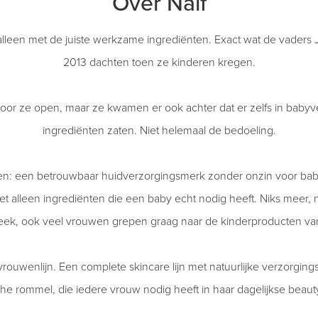
Over Naïf
alleen met de juiste werkzame ingrediënten. Exact wat de vaders
2013 dachten toen ze kinderen kregen.
oor ze open, maar ze kwamen er ook achter dat er zelfs in babyv
ingrediënten zaten. Niet helemaal de bedoeling.
en: een betrouwbaar huidverzorgingsmerk zonder onzin voor baby
met alleen ingrediënten die een baby echt nodig heeft. Niks meer, 
eek, ook veel vrouwen grepen graag naar de kinderproducten va
ouwenlijn. Een complete skincare lijn met natuurlijke verzorgin
e rommel, die iedere vrouw nodig heeft in haar dagelijkse beaut