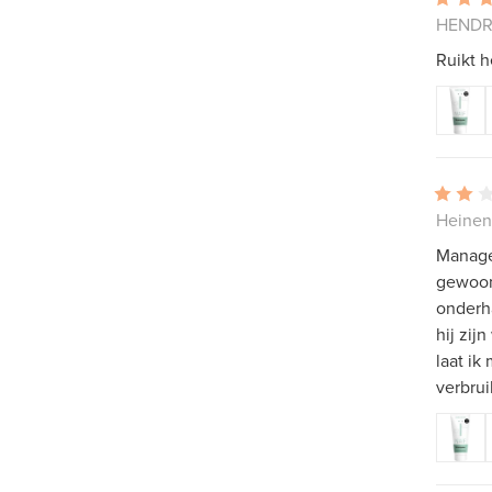
HENDR
Ruikt h
Heinen
Manager
gewoon
onderha
hij zij
laat ik 
verbrui