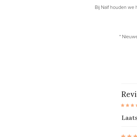
Bij Naïf houden we h
* Nieuwe
Rev
Laat