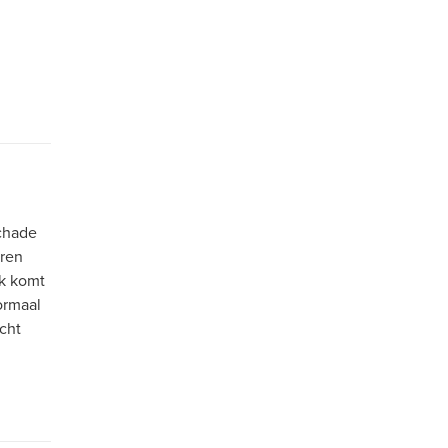
schade
ren
ok komt
ormaal
echt