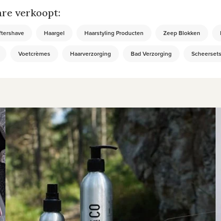
re verkoopt:
ftershave
Haargel
Haarstyling Producten
Zeep Blokken
Voetcrèmes
Haarverzorging
Bad Verzorging
Scheerset