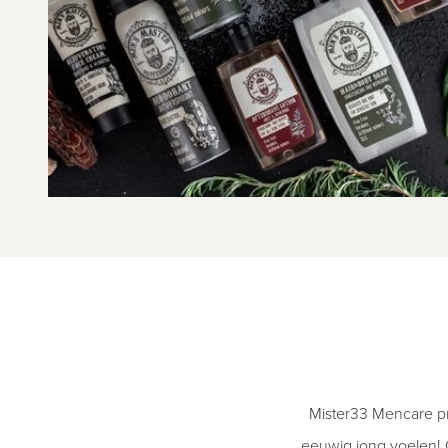
Mister33 Mencare pr
eeuwig jong voelen! O