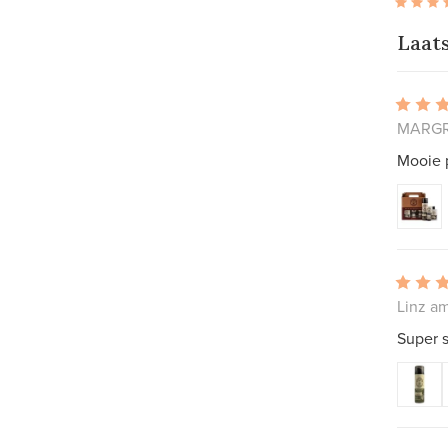
Laat
MARGR
Mooie p
Linz am
Super s