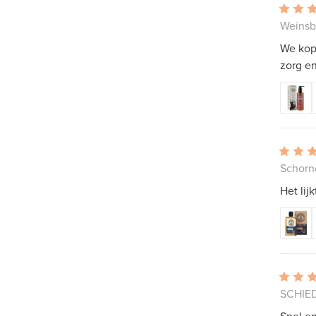
Weinsb
We kope
zorg e
Schornd
Het lij
SCHIED
Snel en