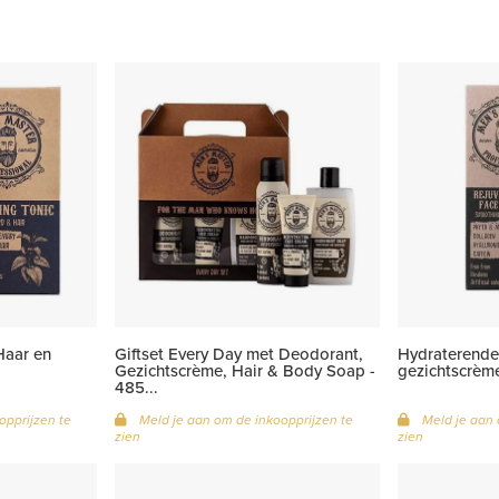
Haar en
Giftset Every Day met Deodorant,
Hydraterende
Gezichtscrème, Hair & Body Soap -
gezichtscrèm
485...
opprijzen te
Meld je aan om de inkoopprijzen te
Meld je aan 
zien
zien