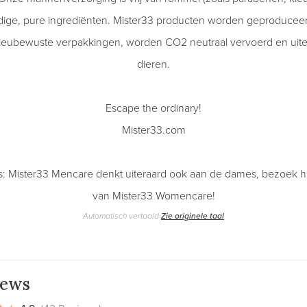
dige, pure ingrediënten. Mister33 producten worden geproduceer
ilieubewuste verpakkingen, worden CO2 neutraal vervoerd en uiter
dieren.
Escape the ordinary!
Mister33.com
s: Mister33 Mencare denkt uiteraard ook aan de dames, bezoek hi
van Mister33 Womencare!
Automatisch vertaald
Zie originele taal
iews