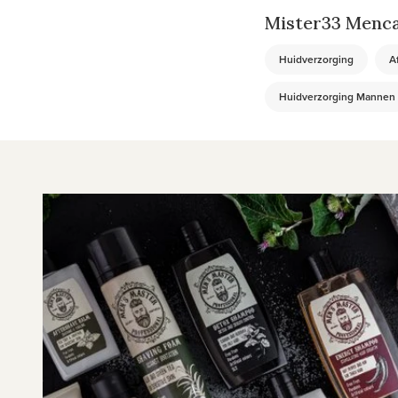
Mister33 Menca
Huidverzorging
A
Huidverzorging Mannen