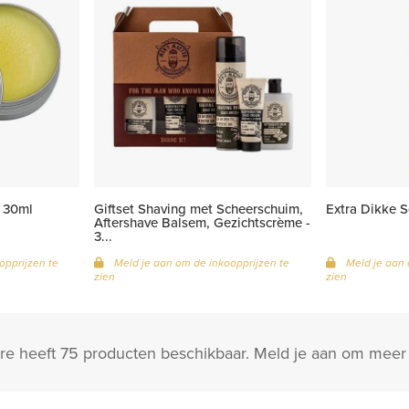
 30ml
Giftset Shaving met Scheerschuim,
Extra Dikke 
Aftershave Balsem, Gezichtscrème -
3...
opprijzen te
Meld je aan om de inkoopprijzen te
Meld je aan 
zien
zien
e heeft 75 producten beschikbaar. Meld je aan om meer 