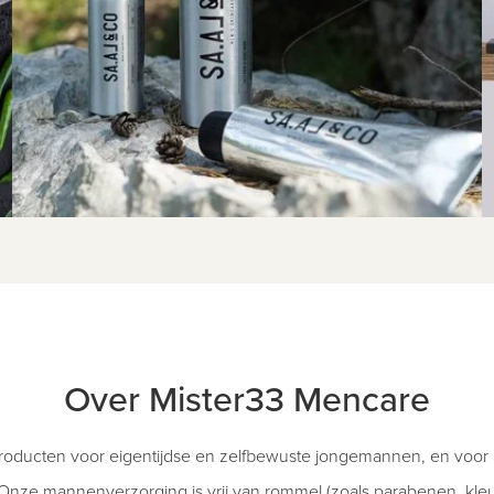
Over Mister33 Mencare
oducten voor eigentijdse en zelfbewuste jongemannen, en voor 
nze mannenverzorging is vrij van rommel (zoals parabenen, kleurs