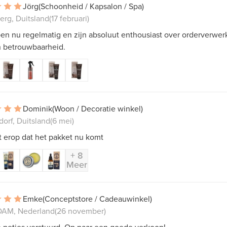
Jörg
(Schoonheid / Kapsalon / Spa)
erg, Duitsland
(17 februari)
n nu regelmatig en zijn absoluut enthousiast over orderverwer
n betrouwbaarheid.
Dominik
(Woon / Decoratie winkel)
orf, Duitsland
(6 mei)
kt erop dat het pakket nu komt
+ 8
Meer
Emke
(Conceptstore / Cadeauwinkel)
AM, Nederland
(26 november)
 netjes verstuurd. Op naar een goede verkoop!