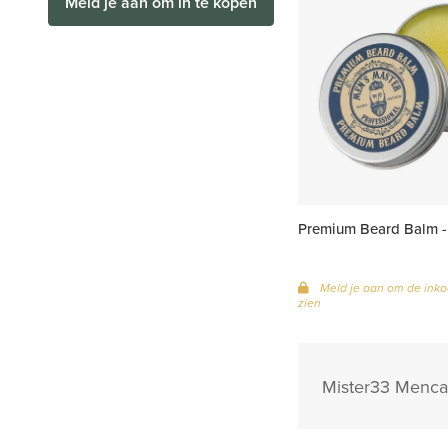
Meld je aan om in te kopen
Premium Beard Balm -
Meld je aan om de inko
zien
Mister33 Mencar