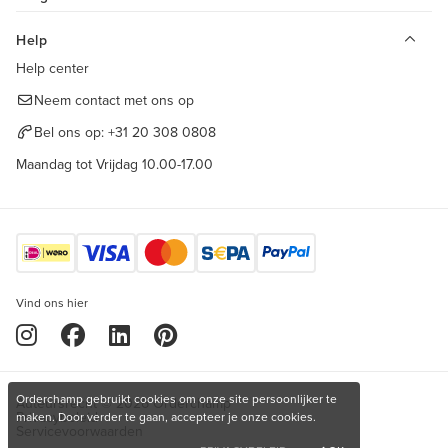
Help
Help center
Neem contact met ons op
Bel ons op:
+31 20 308 0808
Maandag tot Vrijdag 10.00-17.00
Vind ons hier
Orderchamp gebruikt cookies om onze site persoonlijker te
Auteursrecht © 2026 Orderchamp
Privacybeleid
maken. Door verder te gaan, accepteer je onze cookies.
Servicevoorwaarden