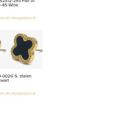
2512-293 Pair of
8-45 Wine
om de inkoopprijzen te
-002G S. stalen
zwart
om de inkoopprijzen te