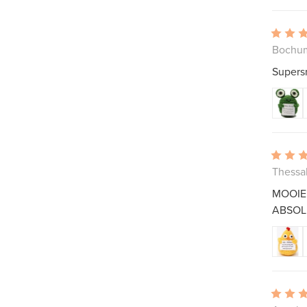
Bochum
Supersn
Thessal
MOOIE
ABSOL