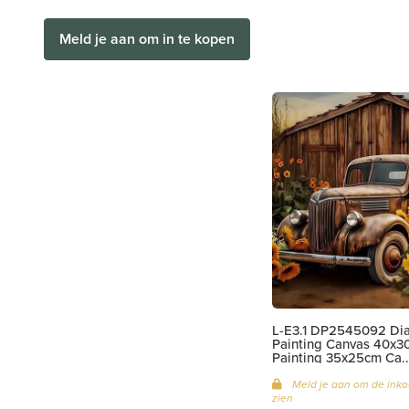
Meld je aan om in te kopen
L-E3.1 DP2545092 D
Painting Canvas 40x3
Painting 35x25cm Ca..
Meld je aan om de inko
zien