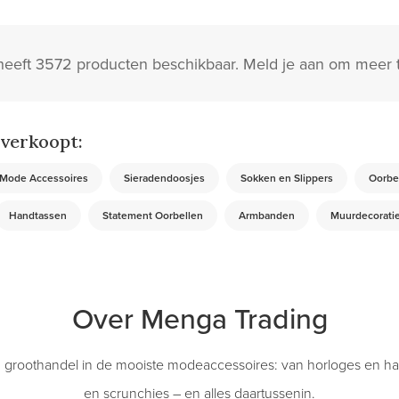
eeft 3572 producten beschikbaar. Meld je aan om meer t
verkoopt:
Mode Accessoires
Sieradendoosjes
Sokken en Slippers
Oorbe
Handtassen
Statement Oorbellen
Armbanden
Muurdecorati
Over Menga Trading
 groothandel in de mooiste modeaccessoires: van horloges en ha
en scrunchies – en alles daartussenin.