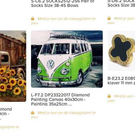
S-D6.2 SOCKS
S-C6.2 SOCKS2512-256 Pair of
Socks Size 3
Socks Size 38-45 Bows
Meld je aan 
Meld je aan om de inkoopprijzen te
zien
zien
B-E23.2 E089
klaver 11 mm 
L-F7.2 DP23322017 Diamond
Meld je aan 
Painting Canvas 40x30cm -
zien
Painting 35x25cm ...
iamond
Meld je aan om de inkoopprijzen te
0cm -
zien
.
opprijzen te