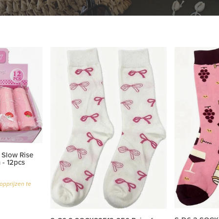
 Slow Rise
 - 12pcs
opprijzen te