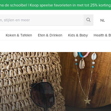
na de schoolbel | Koop speelse favorieten in met tot 25% korti
NL
Koken & Tafelen
Eten & Drinken
Kids & Baby
Health & B