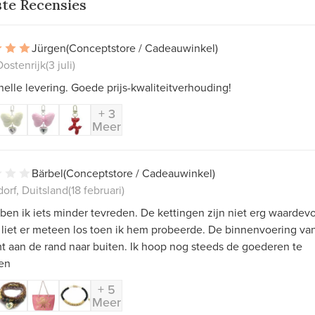
ste Recensies
Jürgen
(Conceptstore / Cadeauwinkel)
ostenrijk
(3 juli)
elle levering. Goede prijs-kwaliteitverhouding!
+ 3
Meer
Bärbel
(Conceptstore / Cadeauwinkel)
orf, Duitsland
(18 februari)
ben ik iets minder tevreden. De kettingen zijn niet erg waardevo
 liet er meteen los toen ik hem probeerde. De binnenvoering va
t aan de rand naar buiten. Ik hoop nog steeds de goederen te
en
+ 5
Meer