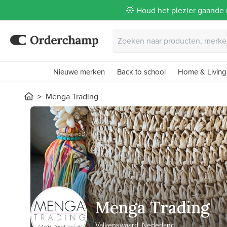
🧸 Houd het plezier gaande 
Nieuwe merken
Back to school
Home & Living
Menga Trading
Menga Trading
Valkenswaard, Nederland