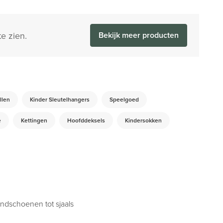
e zien.
Bekijk meer producten
llen
Kinder Sleutelhangers
Speelgoed
e
Kettingen
Hoofddeksels
Kindersokken
ndschoenen tot sjaals