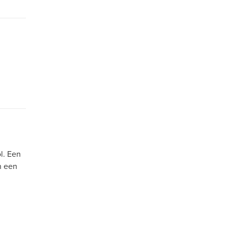
l. Een
n een