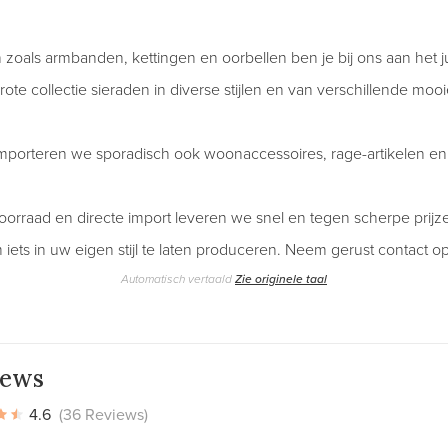
 zoals armbanden, kettingen en oorbellen ben je bij ons aan het j
ote collectie sieraden in diverse stijlen en van verschillende mooi
mporteren we sporadisch ook woonaccessoires, rage-artikelen e
oorraad en directe import leveren we snel en tegen scherpe prijze
iets in uw eigen stijl te laten produceren. Neem gerust contact op:
Automatisch vertaald
Zie originele taal
iews
4.6
(36 Reviews)