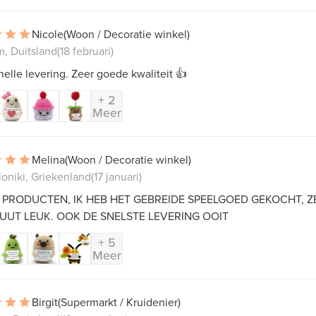
Nicole
(Woon / Decoratie winkel)
, Duitsland
(18 februari)
elle levering. Zeer goede kwaliteit 👍
+ 2
Meer
Melina
(Woon / Decoratie winkel)
oniki, Griekenland
(17 januari)
 PRODUCTEN, IK HEB HET GEBREIDE SPEELGOED GEKOCHT, ZE
UUT LEUK. OOK DE SNELSTE LEVERING OOIT
+ 5
Meer
Birgit
(Supermarkt / Kruidenier)