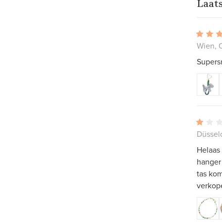
Laat
Wien, O
Supersn
Düsseld
Helaas 
hanger
tas kom
verkop