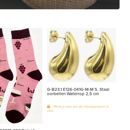
G-B23.1 E126-041G-M-M S. Staal
oorbellen Waterrop 2,5 cm
Meld je aan om de inkoopprijzen te
zien