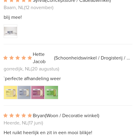
Sylvia
(Conceptstore / Cadeauwinkel)
Baarn, NL
(12 november)
blij mee!
Hette
(Schoonheidswinkel / Drogisterij / Apotheek)
Jacob
gorredijk, NL
(20 augustus)
`perfecte afhandeling weer
Bryan
(Woon / Decoratie winkel)
Heerde, NL
(17 juni)
Het ruikt heerlijk en zit in een mooi blikje!