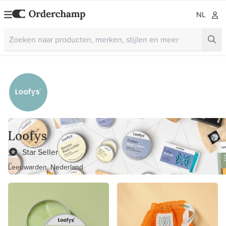
NL
Loofys
Star Seller
Leeuwarden, Nederland