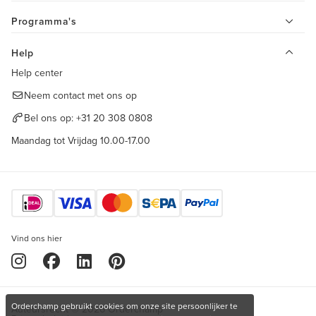
Programma's
Help
Help center
Neem contact met ons op
Bel ons op:
+31 20 308 0808
Maandag tot Vrijdag 10.00-17.00
Vind ons hier
Orderchamp gebruikt cookies om onze site persoonlijker te
Auteursrecht © 2026 Orderchamp