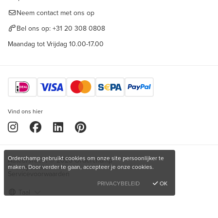
Neem contact met ons op
Bel ons op:
+31 20 308 0808
Maandag tot Vrijdag 10.00-17.00
Vind ons hier
Orderchamp gebruikt cookies om onze site persoonlijker te
Auteursrecht © 2026 Orderchamp
Privacybeleid
maken. Door verder te gaan, accepteer je onze cookies.
Servicevoorwaarden
PRIVACYBELEID
OK
Taal