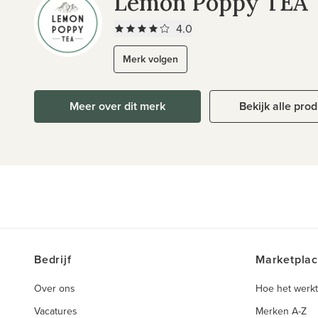
Lemon Poppy TEA
4.0
Merk volgen
Meer over dit merk
Bekijk alle pro
Bedrijf
Marketpla
Over ons
Hoe het werkt
Vacatures
Merken A-Z