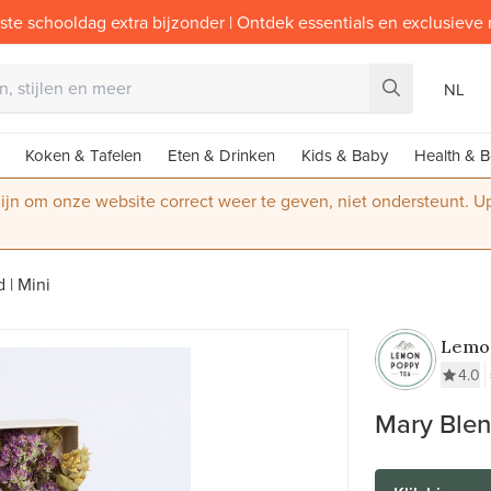
ste schooldag extra bijzonder | Ontdek essentials en exclusieve
NL
Koken & Tafelen
Eten & Drinken
Kids & Baby
Health & B
 zijn om onze website correct weer te geven, niet ondersteunt. 
 | Mini
Lemo
4.0
Mary Blen