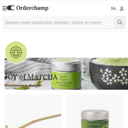
NL
JOY of MATCHA
Oudsbergen, België