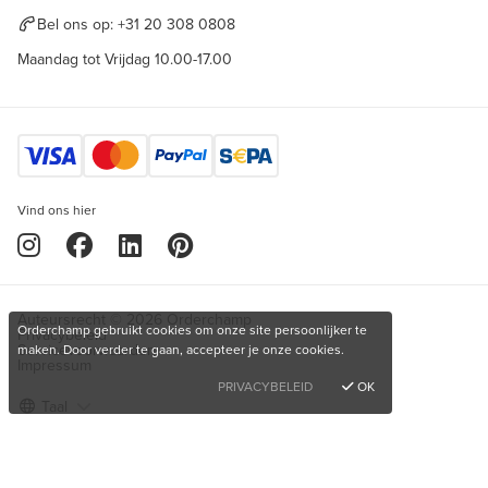
Bel ons op:
+31 20 308 0808
Maandag tot Vrijdag 10.00-17.00
Vind ons hier
Auteursrecht © 2026 Orderchamp
Orderchamp gebruikt cookies om onze site persoonlijker te
Privacybeleid
Servicevoorwaarden
maken. Door verder te gaan, accepteer je onze cookies.
Impressum
PRIVACYBELEID
OK
Taal