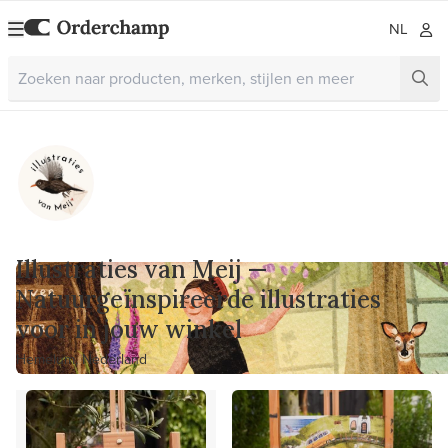
NL
Illustraties van Meij —
Natuurgeïnspireerde illustraties
voor in jouw winkel
Hemelum, Nederland