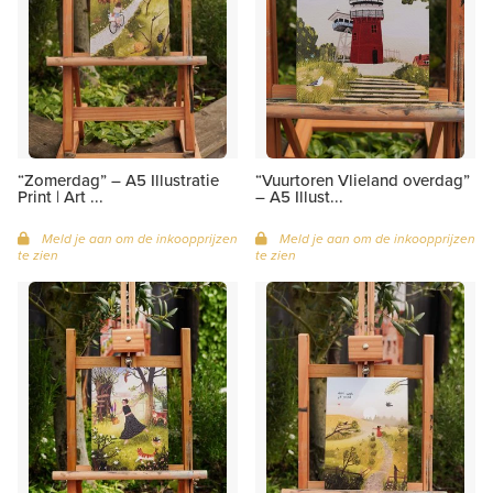
“Zomerdag” – A5 Illustratie
“Vuurtoren Vlieland overdag”
Print | Art ...
– A5 Illust...
Meld je aan om de inkoopprijzen
Meld je aan om de inkoopprijzen
te zien
te zien