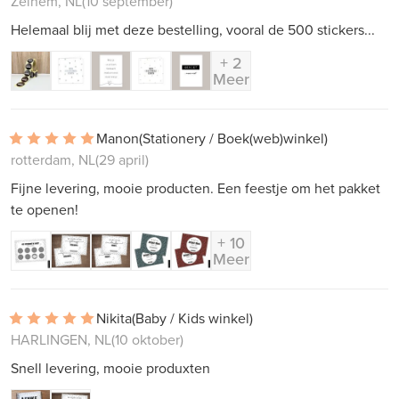
Zelhem, NL
(10 september)
Helemaal blij met deze bestelling, vooral de 500 stickers...
+ 2
Meer
Manon
(Stationery / Boek(web)winkel)
rotterdam, NL
(29 april)
Fijne levering, mooie producten. Een feestje om het pakket
te openen!
+ 10
Meer
Nikita
(Baby / Kids winkel)
HARLINGEN, NL
(10 oktober)
Snell levering, mooie produxten