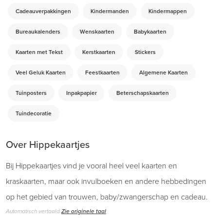
Cadeauverpakkingen
Kindermanden
Kindermappen
Bureaukalenders
Wenskaarten
Babykaarten
Kaarten met Tekst
Kerstkaarten
Stickers
Veel Geluk Kaarten
Feestkaarten
Algemene Kaarten
Tuinposters
Inpakpapier
Beterschapskaarten
Tuindecoratie
Over Hippekaartjes
Bij Hippekaartjes vind je vooral heel veel kaarten en
kraskaarten, maar ook invulboeken en andere hebbedingen
op het gebied van trouwen, baby/zwangerschap en cadeau.
Automatisch vertaald
Zie originele taal