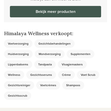
Bekijk meer producten
Himalaya Wellness verkoopt:
Voetverzorging
Gezichtsbehandelingen
Huidverzorging
Mondverzorging
Supplementen
Lippenbalsems
Tandpasta
Visagiemaskers
Wellness
Gezichtsserums
Crème
Voet Scrub
Gezichtsreiniger
Voetcrèmes
Shampoos
Gezichtsscrub