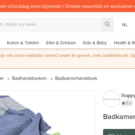
ste schooldag extra bijzonder | Ontdek essentials en exclusieve
NL
Koken & Tafelen
Eten & Drinken
Kids & Baby
Health & B
 zijn om onze website correct weer te geven, niet ondersteunt. 
iel
Badhanddoeken
Bad­kamer­handdoek
Happy
5.0
Bad­kame