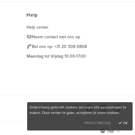
Help
Help center
Neem contact met ons op
Bel ons op:
+31 20 308 0808
Maandag tot Vrijdag 10.00-17.00
Orderchamp gebruikt cookies om onze site persoonlijker te
Vind ons hier
maken. Door verder te gaan, accepteer je onze cookies.
PRIVACYBELEID
OK
Taal