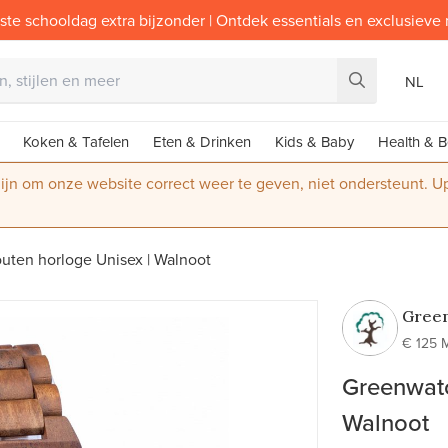
ste schooldag extra bijzonder | Ontdek essentials en exclusieve
NL
Koken & Tafelen
Eten & Drinken
Kids & Baby
Health & B
 zijn om onze website correct weer te geven, niet ondersteunt. 
uten horloge Unisex | Walnoot
Gree
€ 125 
Greenwatc
Walnoot