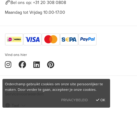
Bel ons op:
+31 20 308 0808
Maandag tot Vrijdag 10.00-17.00
Vind ons hier
Orderchamp gebruikt cookies om onze site persoonlijker te
Auteursrecht © 2026 Orderchamp
Privacybeleid
maken. Door verder te gaan, accepteer je onze cookies.
Servicevoorwaarden
PRIVACYBELEID
OK
Taal