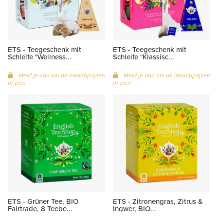
ETS - Teegeschenk mit
ETS - Teegeschenk mit
Schleife "Wellness...
Schleife "Klassisc...
Meld je aan om de inkoopprijzen
Meld je aan om de inkoopprijzen
te zien
te zien
ETS - Grüner Tee, BIO
ETS - Zitronengras, Zitrus &
Fairtrade, 8 Teebe...
Ingwer, BIO...