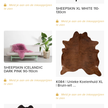
Meld je aan om de inkoopprijzen
SHEEPSKIN XL WHITE 110-
te zien
130cm
Meld je aan om de inkoopprijzen
te zien
SHEEPSKIN ICELANDIC
DARK PINK 90-110cm
Meld je aan om de inkoopprijzen
K084 | Unieke Koeienhuid XL
te zien
| Bruin-wit ...
Meld je aan om de inkoopprijzen
te zien