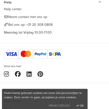
Help
Help center
Neem contact met ons op
Bel ons op:
+31 20 308 0808
Maandag tot Vrijdag 10.00-17.00
Vind ons hier
Auteursrecht © 2026 Orderchamp
Orderchamp gebruikt cookies om onze site persoonlijker te
Privacybeleid
Servicevoorwaarden
maken. Door verder te gaan, accepteer je onze cookies.
Impressum
PRIVACYBELEID
OK