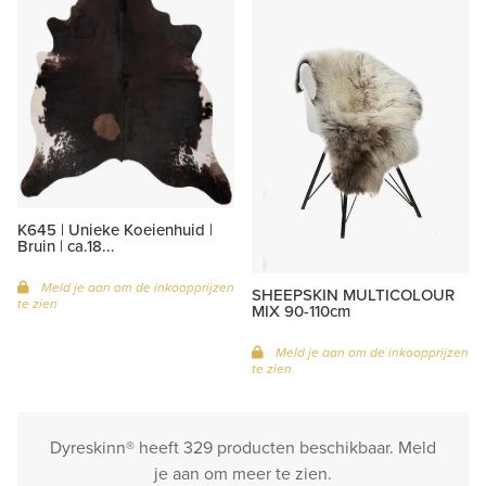
K645 | Unieke Koeienhuid |
Bruin | ca.18...
Meld je aan om de inkoopprijzen
SHEEPSKIN MULTICOLOUR
te zien
MIX 90-110cm
Meld je aan om de inkoopprijzen
te zien
Dyreskinn® heeft 329 producten beschikbaar. Meld
je aan om meer te zien.