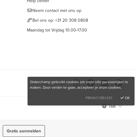
Help center
Neem contact met ons op
Bel ons op:
+31 20 308 0808
Maandag tot Vrijdag 10.00-17.00
Orderchamp gebruikt cookies om onze site persoonlijker te
Vind ons hier
maken. Door verder te gaan, accepteer je onze cookies.
PRIVACYBELEID
OK
Taal
Gratis aanmelden