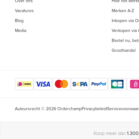
Over ons
Hoe het werkt
Vacatures
Merken A-Z
Blog
Inkopen via 
Media
Verkopen via
Bestel nu, beta
Groothandel
Auteursrecht © 2026 Orderchamp
Privacybeleid
Servicevoorwaa
Koop meer dan
1.300