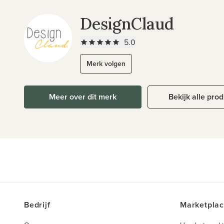
DesignClaud
5.0
Merk volgen
Meer over dit merk
Bekijk alle pro
Bedrijf
Marketpla