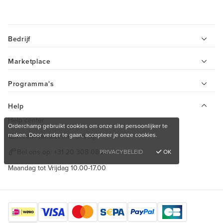
Bedrijf
Marketplace
Programma's
Help
Help center
Orderchamp gebruikt cookies om onze site persoonlijker te
maken. Door verder te gaan, accepteer je onze cookies.
Neem contact met ons op
Bel ons op:
+31 20 308 0808
PRIVACYBELEID
OK
Maandag tot Vrijdag 10.00-17.00