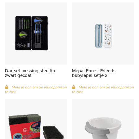
Dartset messing steeltip
Mepal Forest Friends
zwart gecoat
babylepel setje 2
Meld je aan om de inkoopprijzen
Meld je aan om de inkoopprijzen
te zien
te zien