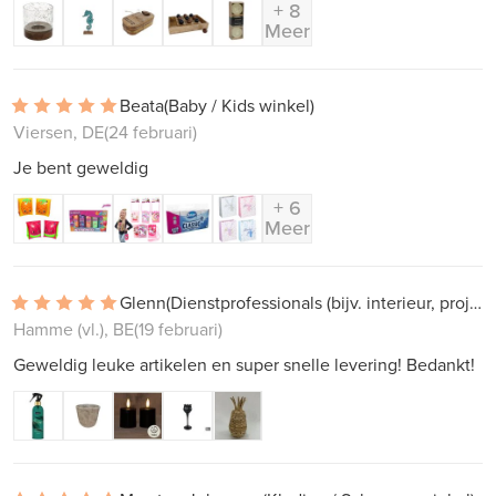
+ 8
Meer
Beata
(Baby / Kids winkel)
Viersen, DE
(24 februari)
Je bent geweldig
+ 6
Meer
Glenn
(Dienstprofessionals (bijv. interieur, projectwerk))
Hamme (vl.), BE
(19 februari)
Geweldig leuke artikelen en super snelle levering! Bedankt!