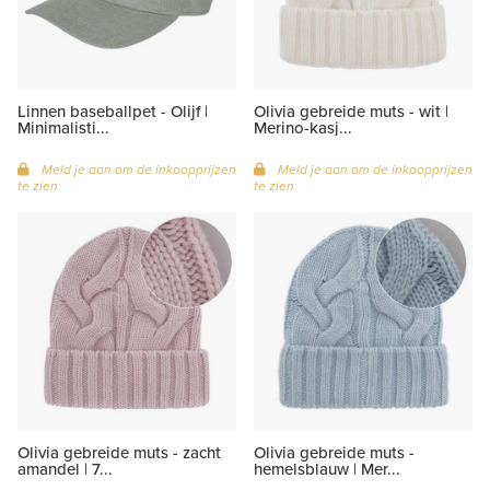
Linnen baseballpet - Olijf |
Olivia gebreide muts - wit |
Minimalisti...
Merino-kasj...
Meld je aan om de inkoopprijzen
Meld je aan om de inkoopprijzen
te zien
te zien
Olivia gebreide muts - zacht
Olivia gebreide muts -
amandel | 7...
hemelsblauw | Mer...