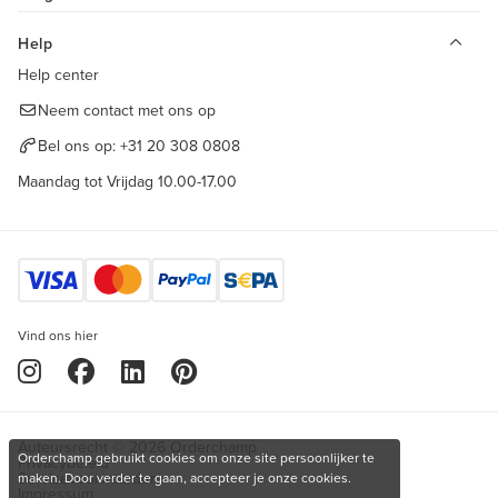
Help
Help center
Neem contact met ons op
Bel ons op:
+31 20 308 0808
Maandag tot Vrijdag 10.00-17.00
Vind ons hier
Auteursrecht © 2026 Orderchamp
Orderchamp gebruikt cookies om onze site persoonlijker te
Privacybeleid
Servicevoorwaarden
maken. Door verder te gaan, accepteer je onze cookies.
Impressum