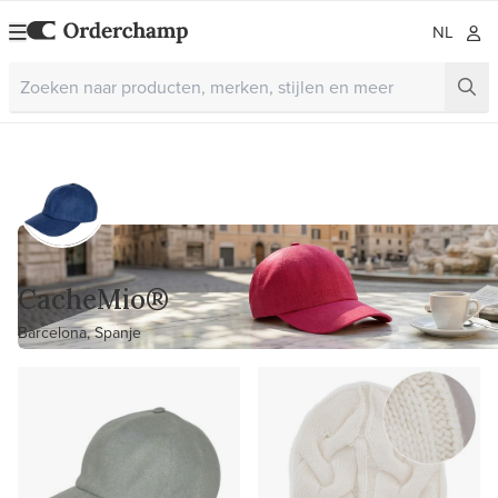
NL
CacheMio®
Barcelona, Spanje