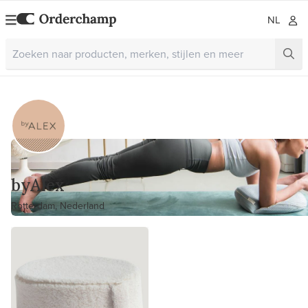
NL
byAlex
Rotterdam, Nederland