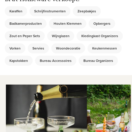
Karaffen
Schrijfinstrumenten
Zeepbakjes
Badkamerproducten
Houten Klemmen
Opbergers
Zout en Peper Sets
Wijnglazen
Kledingkast Organizers
Vorken
Servies
Woondecoratie
Keukenmessen
Kapstokken
Bureau Accessoires
Bureau Organizers