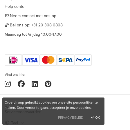
Help center
Neem contact met ons op
Bel ons op:
+31 20 308 0808
Maandag tot Vrijdag 10.00-17.00
Vind ons hier
Orderchamp gebruikt cookies om onze site persoonlijker te
Auteursrecht © 2026 Orderchamp
Privacybeleid
maken. Door verder te gaan, accepteer je onze cookies.
Servicevoorwaarden
PRIVACYBELEID
OK
Taal