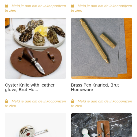
Meld je aan om de inkoopprijzen
Meld je aan om de inkoopprijzen
te zien
te zien
Oyster Knife with leather
Brass Pen Knurled, Brut
glove, Brut Ho...
Homeware
Meld je aan om de inkoopprijzen
Meld je aan om de inkoopprijzen
te zien
te zien