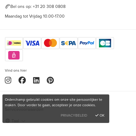
Bel ons op:
+31 20 308 0808
Maandag tot Vrijdag 10.00-17.00
Vind ons hier
Orderchamp gebruikt cookies om onze site persoonlijker te
Auteursrecht © 2026 Orderchamp
Privacybeleid
maken. Door verder te gaan, accepteer je onze cookies.
Servicevoorwaarden
PRIVACYBELEID
OK
Taal