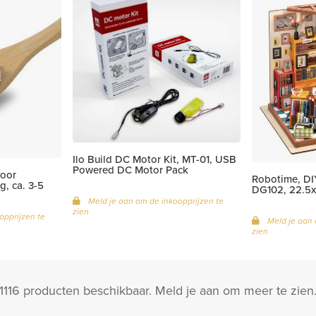
Ilo Build DC Motor Kit, MT-01, USB
Powered DC Motor Pack
voor
Robotime, DIY
g, ca. 3-5
DG102, 22.5x
Meld je aan om de inkoopprijzen te
zien
opprijzen te
Meld je aan 
zien
 1116 producten beschikbaar. Meld je aan om meer te zien