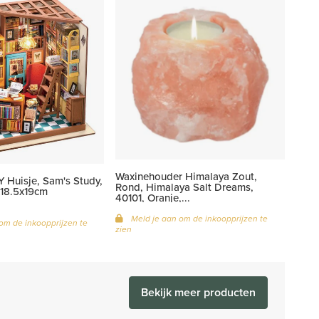
Waxinehouder Himalaya Zout,
 Huisje, Sam's Study,
Rond, Himalaya Salt Dreams,
18.5x19cm
40101, Oranje,...
Meld je aan om de inkoopprijzen te
om de inkoopprijzen te
zien
.
Bekijk meer producten