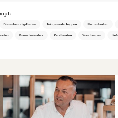
oopt:
Dierenbenodigdheden
Tuingereedschappen
Plantenbakken
aarten
Bureaukalenders
Kerstkaarten
Wandlampen
Lief