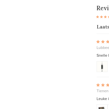
Rev
Laat
Lubbee
Snelle 
Tienen 
Leuke i