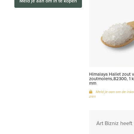
Meld je aan om in te kopen
Himalaya Haliet zout 
zoutmolens,82300, 1 k
mm
Meld je aan om de inko
zien
Art Bizniz heeft