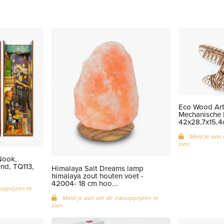
Eco Wood Art
Mechanische P
42x28,7x15,4c
Meld je aan 
zien
Nook,
nd, TQ113,
Himalaya Salt Dreams lamp
himalaya zout houten voet -
42004- 18 cm hoo...
opprijzen te
Meld je aan om de inkoopprijzen te
zien