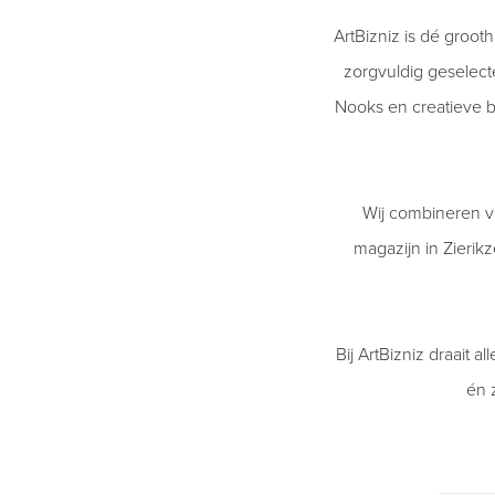
ArtBizniz is dé groo
zorgvuldig geselec
Nooks en creatieve b
Wij combineren v
magazijn in Zieri
Bij ArtBizniz draait 
én 