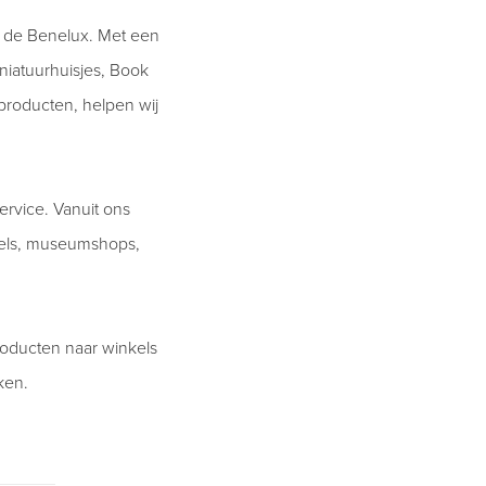
n de Benelux. Met een
iatuurhuisjes, Book
producten, helpen wij
rvice. Vanuit ons
kels, museumshops,
producten naar winkels
ken.