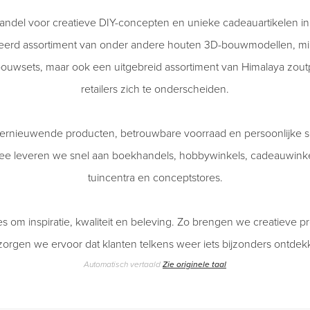
thandel voor creatieve DIY-concepten en unieke cadeauartikelen i
teerd assortiment van onder andere houten 3D-bouwmodellen, min
ouwsets, maar ook een uitgebreid assortiment van Himalaya zout
retailers zich te onderscheiden.
ernieuwende producten, betrouwbare voorraad en persoonlijke se
kzee leveren we snel aan boekhandels, hobbywinkels, cadeauwin
tuincentra en conceptstores.
alles om inspiratie, kwaliteit en beleving. Zo brengen we creatieve 
zorgen we ervoor dat klanten telkens weer iets bijzonders ontdek
Automatisch vertaald
Zie originele taal