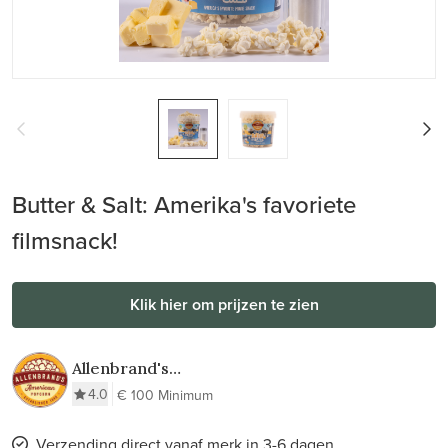
Butter & Salt: Amerika's favoriete
filmsnack!
Klik hier om prijzen te zien
Allenbrand's
Gourmet Popcorn
4.0
€ 100 Minimum
Verzending direct vanaf merk in 3-6 dagen