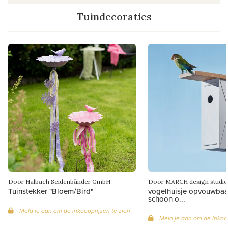
Tuindecoraties
Door Halbach Seidenbänder GmbH
Door MARCH design studio
Tuinstekker "Bloem/Bird"
vogelhuisje opvouwbaa
schoon o...
Meld je aan om de inkoopprijzen te zien
Meld je aan om de inkoop