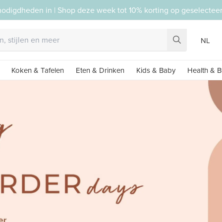
nodigdheden in | Shop deze week tot 10% korting op geselecte
NL
Koken & Tafelen
Eten & Drinken
Kids & Baby
Health & B