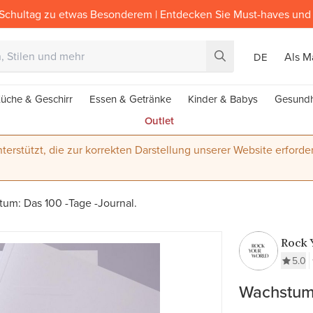
Schultag zu etwas Besonderem | Entdecken Sie Must-haves und 
Als M
DE
üche & Geschirr
Essen & Getränke
Kinder & Babys
Gesundh
Outlet
terstützt, die zur korrekten Darstellung unserer Website erforder
um: Das 100 -Tage -Journal.
Rock 
5.0
Wachstum: