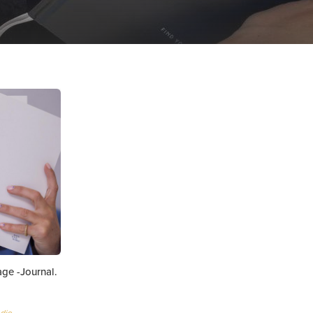
ge -Journal.
 die