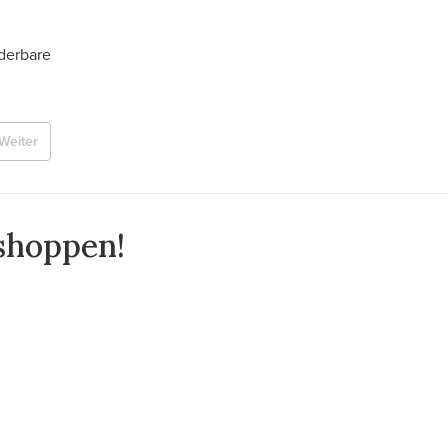
nderbare
Weiter
 shoppen!