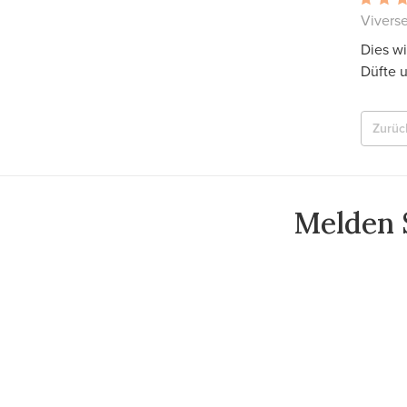
Vivers
Dies wi
Düfte 
Zurüc
Melden S