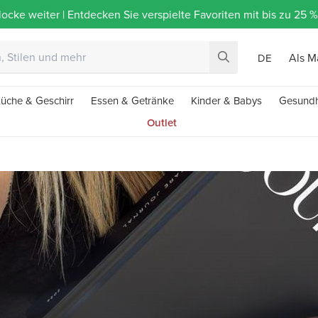
ocke weiter | Entdecken Sie verspielte Favoriten mit bis zu 25
Als M
DE
üche & Geschirr
Essen & Getränke
Kinder & Babys
Gesundh
Outlet