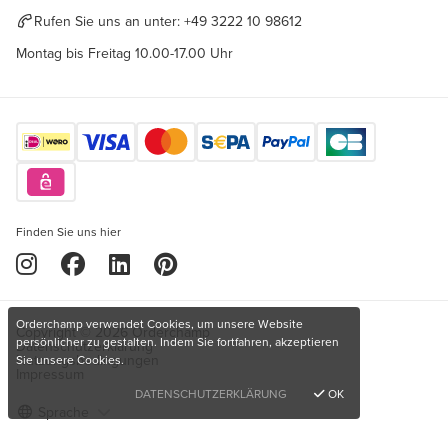
Rufen Sie uns an unter:
+49 3222 10 98612
Montag bis Freitag 10.00-17.00 Uhr
Finden Sie uns hier
Orderchamp verwendet Cookies, um unsere Website
Copyright © 2026 Orderchamp
persönlicher zu gestalten. Indem Sie fortfahren, akzeptieren
Datenschutzerklärung
Nutzungsbedingungen
Sie unsere Cookies.
Impressum
DATENSCHUTZERKLÄRUNG
OK
Sprache