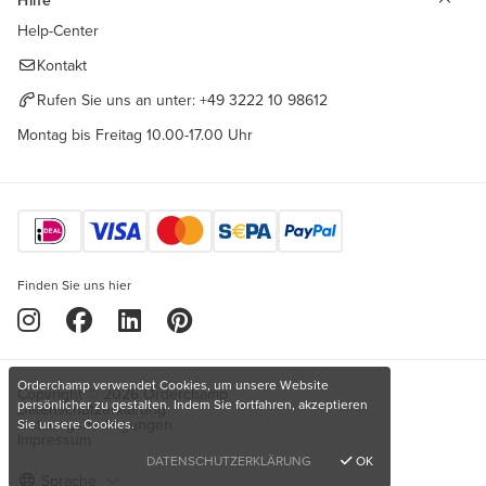
Hilfe
Help-Center
Kontakt
Rufen Sie uns an unter:
+49 3222 10 98612
Montag bis Freitag 10.00-17.00 Uhr
Finden Sie uns hier
Orderchamp verwendet Cookies, um unsere Website
Copyright © 2026 Orderchamp
persönlicher zu gestalten. Indem Sie fortfahren, akzeptieren
Datenschutzerklärung
Nutzungsbedingungen
Sie unsere Cookies.
Impressum
DATENSCHUTZERKLÄRUNG
OK
Sprache