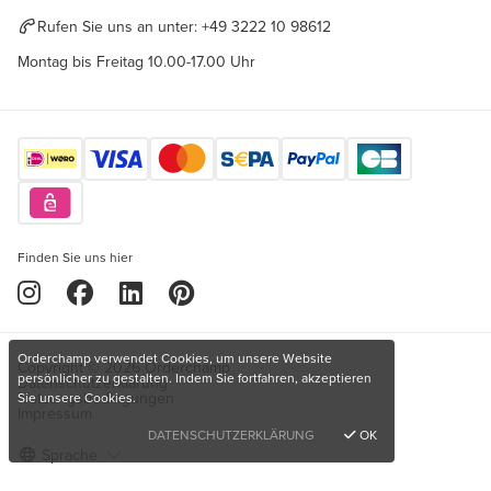
Rufen Sie uns an unter:
+49 3222 10 98612
Montag bis Freitag 10.00-17.00 Uhr
Finden Sie uns hier
Orderchamp verwendet Cookies, um unsere Website
Copyright © 2026 Orderchamp
persönlicher zu gestalten. Indem Sie fortfahren, akzeptieren
Datenschutzerklärung
Nutzungsbedingungen
Sie unsere Cookies.
Impressum
DATENSCHUTZERKLÄRUNG
OK
Sprache