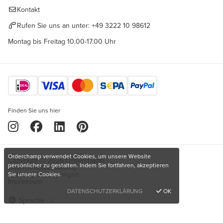
Kontakt
Rufen Sie uns an unter:
+49 3222 10 98612
Montag bis Freitag 10.00-17.00 Uhr
Finden Sie uns hier
Orderchamp verwendet Cookies, um unsere Website
Copyright © 2026 Orderchamp
persönlicher zu gestalten. Indem Sie fortfahren, akzeptieren
Datenschutzerklärung
Nutzungsbedingungen
Sie unsere Cookies.
Impressum
DATENSCHUTZERKLÄRUNG
OK
Sprache