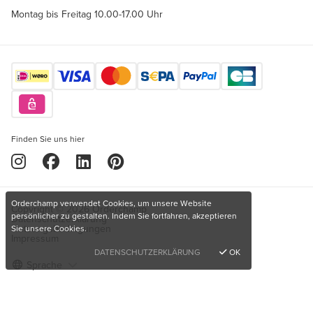
Montag bis Freitag 10.00-17.00 Uhr
Finden Sie uns hier
Orderchamp verwendet Cookies, um unsere Website
Copyright © 2026 Orderchamp
persönlicher zu gestalten. Indem Sie fortfahren, akzeptieren
Datenschutzerklärung
Nutzungsbedingungen
Sie unsere Cookies.
Impressum
DATENSCHUTZERKLÄRUNG
OK
Sprache