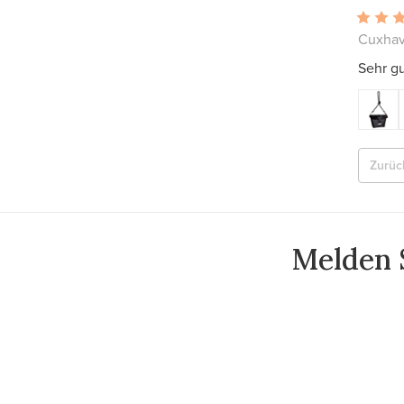
Cuxhav
Sehr g
Zurüc
Melden S