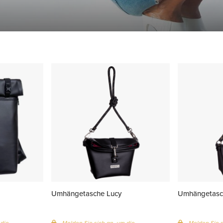
Umhängetasche Lucy
Umhängetasc
 die
Melden Sie sich an, um die
Melden Sie s