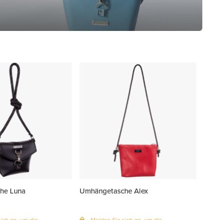
he Luna
Umhängetasche Alex
ich an, um die
Melden Sie sich an, um die