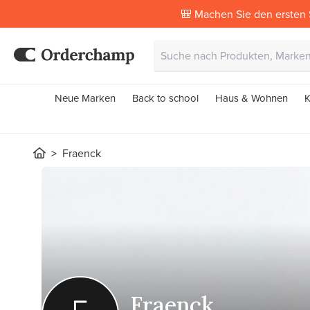
🎒 Machen Sie den ersten 
Neue Marken
Back to school
Haus & Wohnen
K
Fraenck
Fraenck