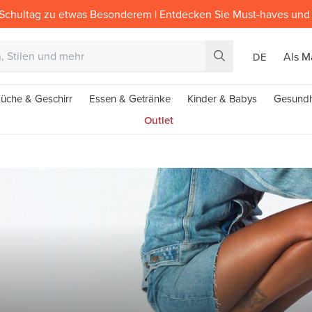
Schultag zu etwas Besonderem | Entdecken Sie Must-haves und 
Als M
DE
üche & Geschirr
Essen & Getränke
Kinder & Babys
Gesundh
Outlet