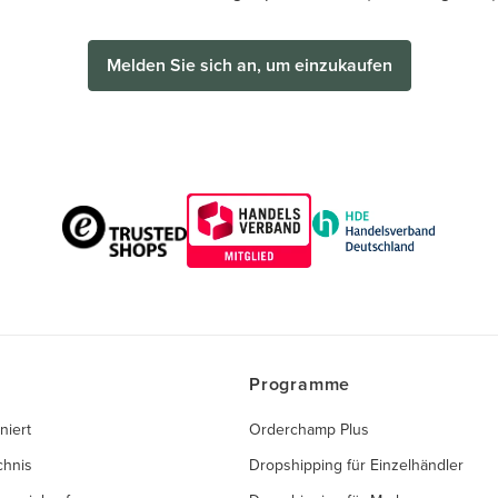
Melden Sie sich an, um einzukaufen
Programme
niert
Orderchamp Plus
chnis
Dropshipping für Einzelhändler