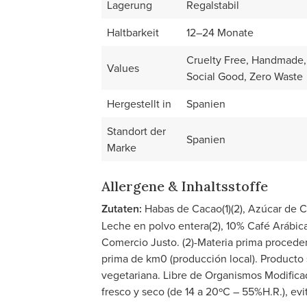
Lagerung
Regalstabil
Haltbarkeit
12–24 Monate
Cruelty Free, Handmade, 
Values
Social Good, Zero Waste
Hergestellt in
Spanien
Standort der
Spanien
Marke
Allergene & Inhaltsstoffe
Zutaten:
Habas de Cacao(1)(2), Azúcar de Ca
Leche en polvo entera(2), 10% Café Arábica(1)
Comercio Justo. (2)-Materia prima proceden
prima de km0 (producción local). Producto s
vegetariana. Libre de Organismos Modific
fresco y seco (de 14 a 20ºC – 55%H.R.), evita