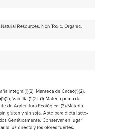
Natural Resources, Non Toxic, Organic,
ña integral(1)(2), Manteca de Cacao(1)(2),
(2), Vainilla (1)(2). (1)-Materia prima de
te de Agricultura Ecológica. (3)-Materia
in gluten y sin soja. Apto para dieta lacto-
ados Genéticamente. Conservar en lugar
r la luz directa y los olores fuertes.