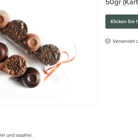
50gr (Kart
Klicken Sie 
Versendet d
ei und sojafrei.