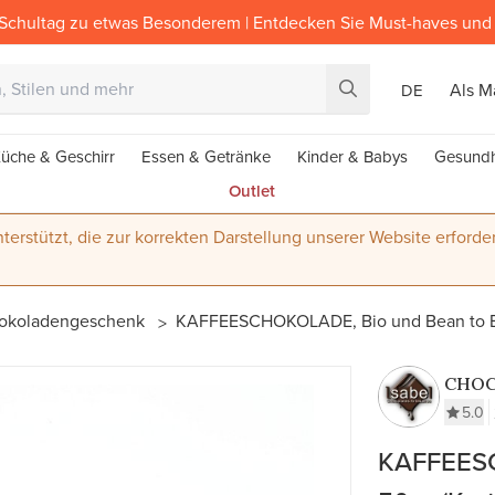
Schultag zu etwas Besonderem | Entdecken Sie Must-haves und 
Als M
DE
üche & Geschirr
Essen & Getränke
Kinder & Babys
Gesundh
Outlet
terstützt, die zur korrekten Darstellung unserer Website erforder
okoladengeschenk
KAFFEESCHOKOLADE, Bio und Bean to Bar
CHOC
ARTE
5.0
ISAB
KAFFEESC