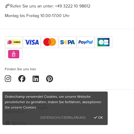
Rufen Sie uns an unter:
+49 3222 10 98612
Montag bis Freitag 10.00-17.00 Uhr
Finden Sie uns hier
Orderchamp verwendet Cookies, um unsere Website
Copyright © 2026 Orderchamp
persönlicher zu gestalten. Indem Sie fortfahren, akzeptieren
Datenschutzerklärung
Nutzungsbedingungen
Sie unsere Cookies.
Impressum
DATENSCHUTZERKLÄRUNG
OK
Sprache