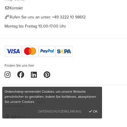
Kontakt
Rufen Sie uns an unter:
+49 3222 10 98612
Montag bis Freitag 10.00-17.00 Uhr
Finden Sie uns hier
Orderchamp verwendet Cookies, um unsere Website
Copyright © 2026 Orderchamp
persönlicher zu gestalten. Indem Sie fortfahren, akzeptieren
Datenschutzerklärung
Nutzungsbedingungen
Sie unsere Cookies.
Impressum
DATENSCHUTZERKLÄRUNG
OK
Sprache