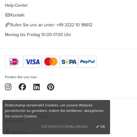
Help-Center
Kontakt
Rufen Sie uns an unter:
+49 3222 10 98612
Montag bis Freitag 10.00-17.00 Uhr
Finden Sie uns hier
Orderchamp verwendet Cookies, um unsere Website
Copyright © 2026 Orderchamp
persönlicher zu gestalten. Indem Sie fortfahren, akzeptieren
Datenschutzerklärung
Nutzungsbedingungen
Sie unsere Cookies.
Impressum
DATENSCHUTZERKLÄRUNG
OK
Sprache