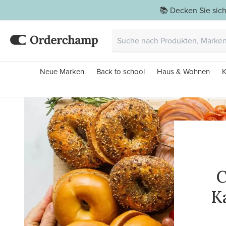
📚 Decken Sie sich
Neue Marken
Back to school
Haus & Wohnen
K
C
Ka