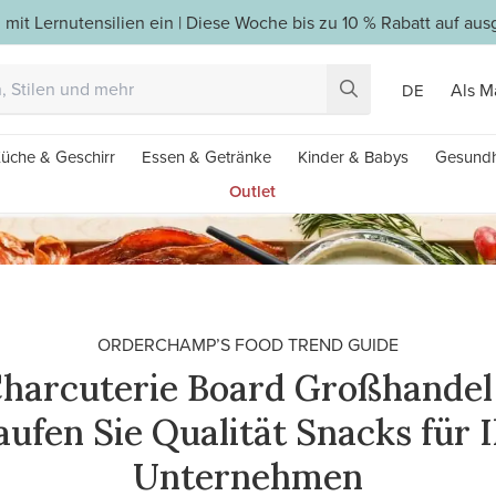
 mit Lernutensilien ein | Diese Woche bis zu 10 % Rabatt auf a
Als M
DE
üche & Geschirr
Essen & Getränke
Kinder & Babys
Gesundh
Outlet
ORDERCHAMP’S FOOD TREND GUIDE
harcuterie Board Großhandel
ufen Sie Qualität Snacks für 
Unternehmen