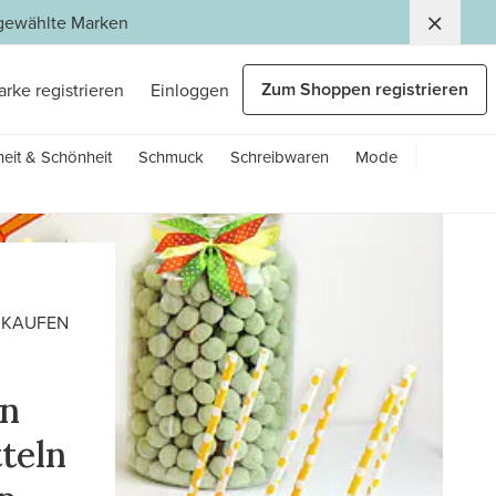
usgewählte Marken
Zum Shoppen registrieren
arke registrieren
Einloggen
eit & Schönheit
Schmuck
Schreibwaren
Mode
AUFEN
en
teln