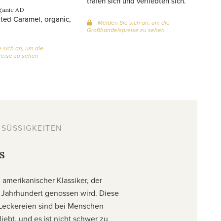
trafen sich und verliebten sich.
ganic AD
ted Caramel, organic,
Melden Sie sich an, um die
Großhandelspreise zu sehen
 sich an, um die
eise zu sehen
ÜSSIGKEITEN G
s
 amerikanischer Klassiker, der
 Jahrhundert genossen wird. Diese
 Leckereien sind bei Menschen
liebt, und es ist nicht schwer zu