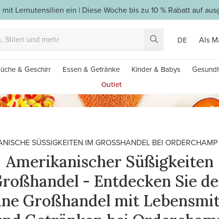
 mit Lernutensilien ein | Diese Woche bis zu 10 % Rabatt auf a
Als M
DE
üche & Geschirr
Essen & Getränke
Kinder & Babys
Gesundh
Outlet
NISCHE SÜSSIGKEITEN IM GROSSHANDEL BEI ORDERCHAMP K
Amerikanischer Süßigkeiten
roßhandel - Entdecken Sie d
ine Großhandel mit Lebensmit