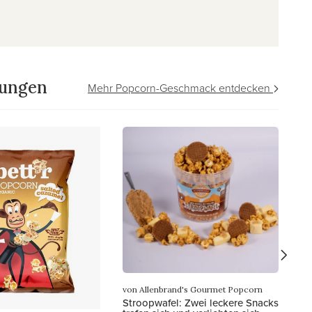
tungen
Mehr Popcorn-Geschmack entdecken
vo
Ze
Me
we
Gr
von Allenbrand's Gourmet Popcorn
Stroopwafel: Zwei leckere Snacks