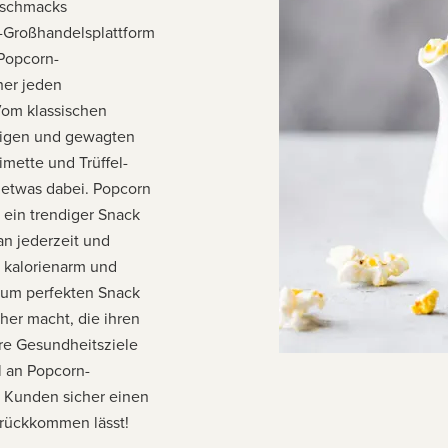
Geschmacks
e-Großhandelsplattform
 Popcorn-
her jeden
Vom klassischen
rtigen und gewagten
mette und Trüffel-
 etwas dabei. Popcorn
h ein trendiger Snack
an jederzeit und
t kalorienarm und
s zum perfekten Snack
her macht, die ihren
hre Gesundheitsziele
l an Popcorn-
 Kunden sicher einen
urückkommen lässt!