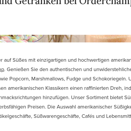
und Getränken bei Ordercham
er auf Süßes mit einzigartigen und hochwertigen amerikani
mp
. Genießen Sie den authentischen und unwiderstehli
 wie Popcorn, Marshmallows, Fudge und Schokoriegeln. 
n amerikanischen Klassikern einen raffinierten Dreh, ind
hmacksrichtungen hinzufügen. Unser Sortiment bietet Sü
werbsfähigen Preisen. Die Auswahl amerikanischer Süßig
rtikelgeschäfte, Süßwarengeschäfte, Cafés und Lebensmit