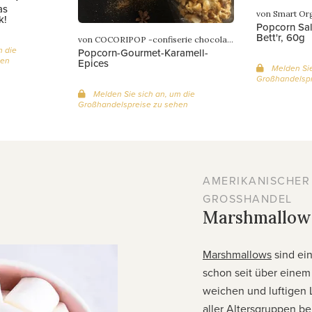
as
von Smart Or
k!
Popcorn Sal
Bett'r, 60g
von COCORIPOP -confiserie chocolaterie-
m die
Popcorn-Gourmet-Karamell-
hen
Epices
Melden Sie
Großhandelspr
Melden Sie sich an, um die
Großhandelspreise zu sehen
AMERIKANISCHER S
ROSSHANDEL
Marshmallow
Marshmallows
sind ein
schon seit über einem
weichen und luftigen
aller Altersgruppen be