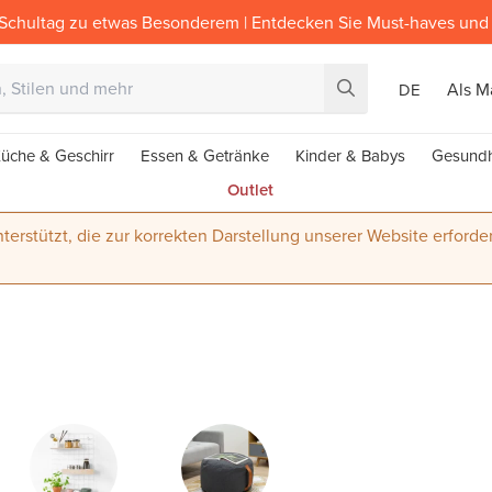
Schultag zu etwas Besonderem | Entdecken Sie Must-haves und 
Als M
DE
üche & Geschirr
Essen & Getränke
Kinder & Babys
Gesundh
Outlet
terstützt, die zur korrekten Darstellung unserer Website erforder