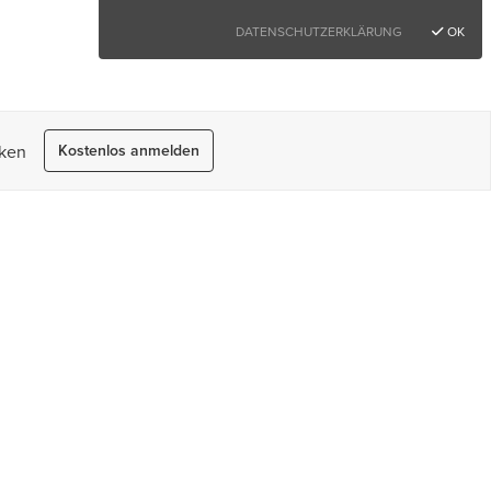
DATENSCHUTZERKLÄRUNG
OK
rken
Kostenlos anmelden
Hilfe
Help-Center
Kontakt
Rufen Sie uns an unter:
+49 3222 10 98612
Montag bis Freitag 10.00-17.00 Uhr