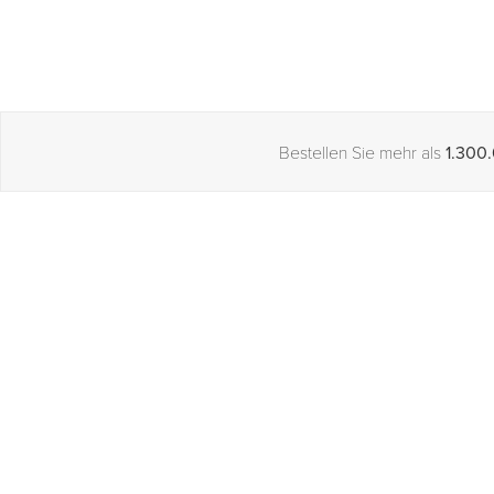
Bestellen Sie mehr als
1.300.
Unternehmen
Marktplatz
Über uns
Wie es funktio
Jobs
Markenverzei
Blog
Bei Ordercha
Presse
Auf Ordercha
Jetzt kaufen,
Großhandel