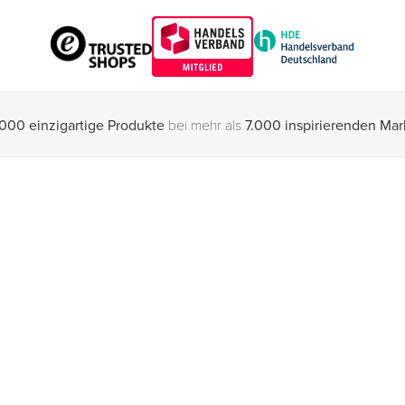
000 einzigartige Produkte
bei mehr als
7.000 inspirierenden Ma
Programme
niert
Orderchamp Plus
chnis
Dropshipping für Einzelhändler
mp einkaufen
Dropshipping für Marken
mp verkaufen
Orderchamp Cloud
 später bezahlen