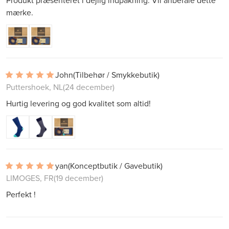
Produkt præsenteret i dejlig indpakning. Vil anbefale dette
mærke.
John
(Tilbehør / Smykkebutik)
Puttershoek, NL
(24 december)
Hurtig levering og god kvalitet som altid!
yan
(Konceptbutik / Gavebutik)
LIMOGES, FR
(19 december)
Perfekt !