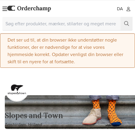
DA
Det ser ud til, at din browser ikke understøtter nogle
funktioner, der er nødvendige for at vise vores
hjemmeside korrekt. Opdater venligst din browser eller
skift til en nyere for at fortsætte.
Slopes and Town
Amsterdam, Holland