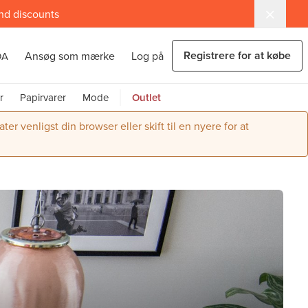
and discounts
Registrere for at købe
Ansøg som mærke
Log på
DA
r
Papirvarer
Mode
Outlet
r venligst din browser eller skift til en nyere for at