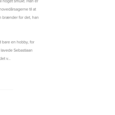
il noget smukt. Han er
 hovedårsagerne til at
n brænder for det, han
nd bare en hobby, for
l lavede Sebastiaan
 det v…