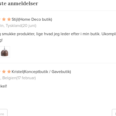
ste anmeldelser
Stijl
(Home Deco butik)
in, Tyskland
(20 juni)
g smukke produkter, lige hvad jeg leder efter i min butik. Ukompl
g!
Kristel
(Konceptbutik / Gavebutik)
, Belgien
(17 februar)
ikel!
ere