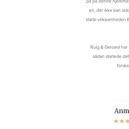
på på denne hjemmesid
en, der ikke kan sidd
starte virksomheden R
Ruig & Geroest har e
sådan startede det
forske
Anm