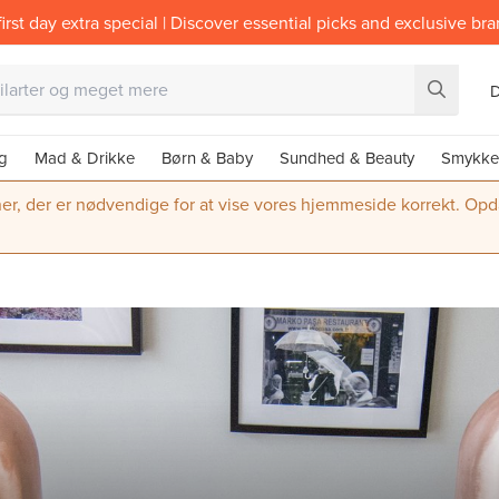
irst day extra special | Discover essential picks and exclusive br
g
Mad & Drikke
Børn & Baby
Sundhed & Beauty
Smykke
ner, der er nødvendige for at vise vores hjemmeside korrekt. Opdate