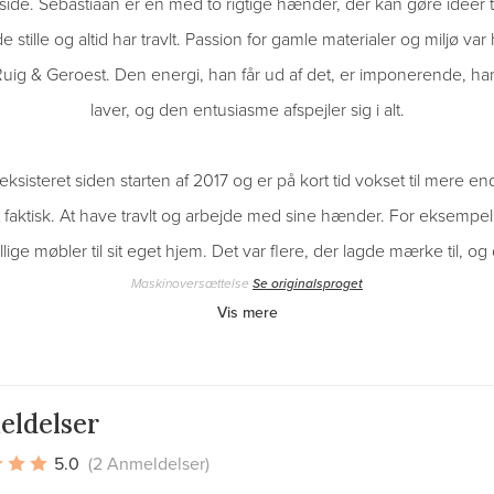
e. Sebastiaan er en med to rigtige hænder, der kan gøre ideer t
e stille og altid har travlt. Passion for gamle materialer og miljø var
uig & Geroest. Den energi, han får ud af det, er imponerende, ha
laver, og den entusiasme afspejler sig i alt.
ksisteret siden starten af 2017 og er på kort tid vokset til mere e
 faktisk. At have travlt og arbejde med sine hænder. For eksempe
llige møbler til sit eget hjem. Det var flere, der lagde mærke til, og
Maskinoversættelse
Se originalsproget
Vis mere
eldelser
5.0
(2 Anmeldelser)