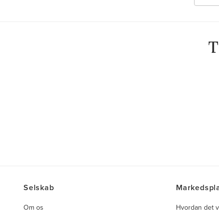
T
Selskab
Markedspl
Om os
Hvordan det v