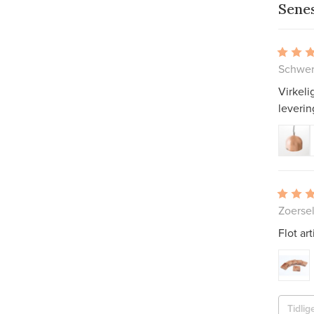
Sene
Schwer
Virkeli
leverin
Zoersel
Flot art
Tidlig