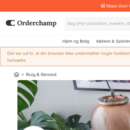
🎒 Make their f
Hjem og Bolig
Køkken & Spisnin
Det ser ud til, at din browser ikke understøtter nogle funktio
fortsætte.
Ruig & Geroest