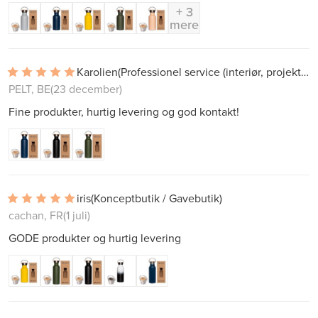
+ 3
mere
Karolien
(Professionel service (interiør, projekter))
PELT, BE
(23 december)
Fine produkter, hurtig levering og god kontakt!
iris
(Konceptbutik / Gavebutik)
cachan, FR
(1 juli)
GODE produkter og hurtig levering