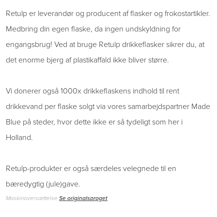
Retulp er leverandør og producent af flasker og frokostartikler.
Medbring din egen flaske, da ingen undskyldning for
engangsbrug! Ved at bruge Retulp drikkeflasker sikrer du, at
det enorme bjerg af plastikaffald ikke bliver større.
Vi donerer også 1000x drikkeflaskens indhold til rent
drikkevand per flaske solgt via vores samarbejdspartner Made
Blue på steder, hvor dette ikke er så tydeligt som her i
Holland.
Retulp-produkter er også særdeles velegnede til en
bæredygtig (jule)gave.
Maskinoversættelse
Se originalsproget