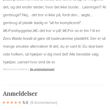
det, og det ender steder, hvor det ikke burde... Løsningen? At
genbruge? Nej... det tror vi ikke på, fordi den... ægte...
genbrug af plastik stadig er "alt for kompliceret".
â€‹Forebyggelse,â€‹ det tror vi på! â€‹For os er trin 1 til en
Zero Waste-livsstil at gøre dit badeværelse plastikfrit. Der er så
mange smukke alternativer til det, du er vant til. Du skal bare
vide hvilken, så hjælper vi dig med det! Alle bevidste valg
hjælper, uanset hvor små de er.
Maskinoversættelse
Se originalsproget
Anmeldelser
5.0
(9 Anmeldelser)