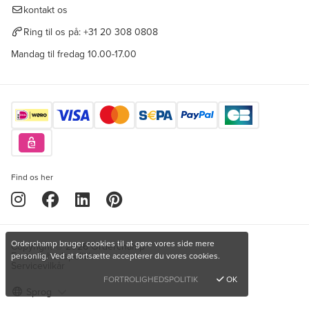
kontakt os
Ring til os på:
+31 20 308 0808
Mandag til fredag 10.00-17.00
Find os her
Orderchamp bruger cookies til at gøre vores side mere
Copyright © 2026 Orderchamp
Fortrolighedspolitik
personlig. Ved at fortsætte accepterer du vores cookies.
Servicevilkår
FORTROLIGHEDSPOLITIK
OK
Sprog