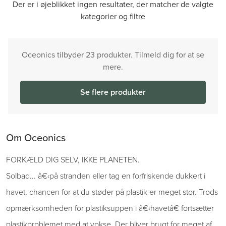
Der er i øjeblikket ingen resultater, der matcher de valgte
kategorier og filtre
Oceonics tilbyder 23 produkter. Tilmeld dig for at se
mere.
Se flere produkter
Om Oceonics
FORKÆLD DIG SELV, IKKE PLANETEN.
Solbad... â€‹på stranden eller tag en forfriskende dukkert i
havet, chancen for at du støder på plastik er meget stor. Trods
opmærksomheden for plastiksuppen i â€‹havetâ€ fortsætter
plastikproblemet med at vokse. Der bliver brugt for meget af